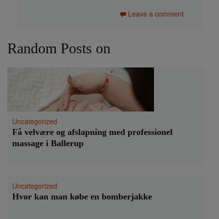
Leave a comment
Random Posts on
Uncategorized
Få velvære og afslapning med professionel
massage i Ballerup
Uncategorized
Hvor kan man købe en bomberjakke