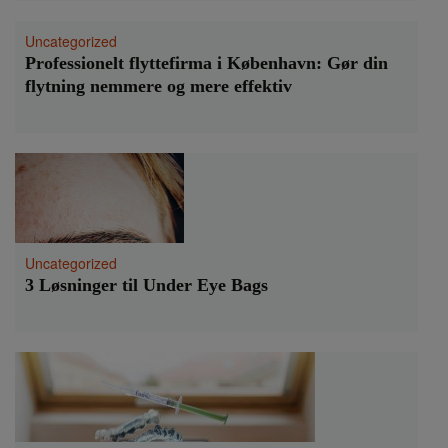
Uncategorized
Professionelt flyttefirma i København: Gør din
flytning nemmere og mere effektiv
Uncategorized
3 Løsninger til Under Eye Bags