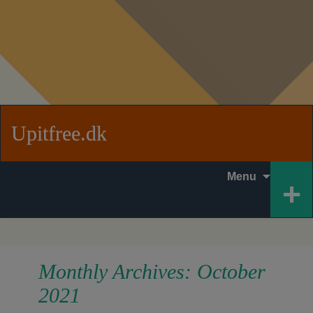
Upitfree.dk
Skip to
+
Menu
content
Monthly Archives: October
2021