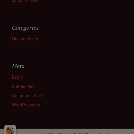
January 2018
Categories
Uncategorized
Meta
Log in
Entries feed
Comments feed
WordPress.org