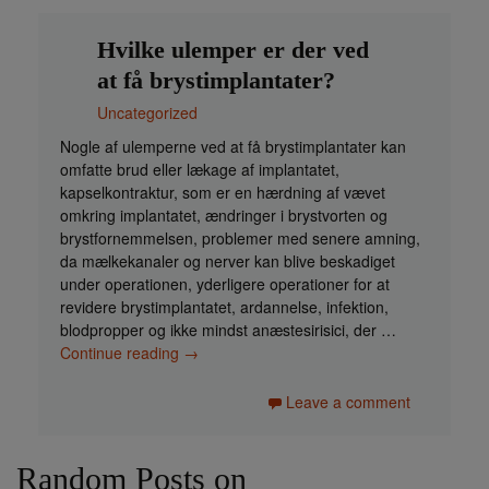
Hvilke ulemper er der ved
at få brystimplantater?
Uncategorized
Nogle af ulemperne ved at få brystimplantater kan
omfatte brud eller lækage af implantatet,
kapselkontraktur, som er en hærdning af vævet
omkring implantatet, ændringer i brystvorten og
brystfornemmelsen, problemer med senere amning,
da mælkekanaler og nerver kan blive beskadiget
under operationen, yderligere operationer for at
revidere brystimplantatet, ardannelse, infektion,
blodpropper og ikke mindst anæstesirisici, der …
Continue reading
Hvilke ulemper er der ved at få
→
brystimplantater?
Leave a comment
Random Posts on