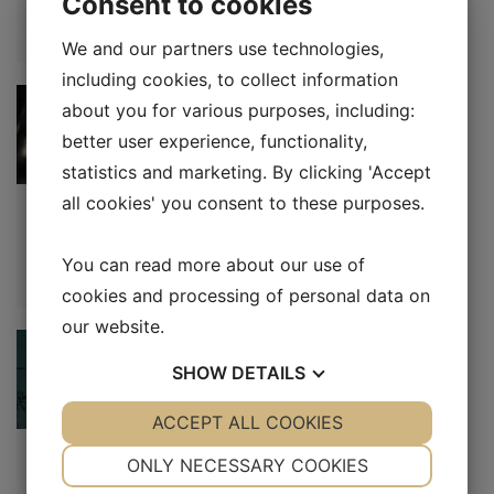
Consent to cookies
København
We and our partners use technologies,
including cookies, to collect information
about you for various purposes, including:
better user experience, functionality,
statistics and marketing. By clicking 'Accept
all cookies' you consent to these purposes.
Uncategorized
Skab et lykkeligt hjem med en integreret
opvaskemaskine
You can read more about our use of
cookies and processing of personal data on
our website.
SHOW
DETAILS
YES
ACCEPT ALL COOKIES
NO
YES
NO
Uncategorized
NECESSARY
PREFERENCES
ONLY NECESSARY COOKIES
Leje af en container: Alt, hvad du behøver at