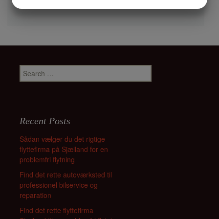
vide
YES
NO
YES
NO
MARKETING
STATISTICS
Search for:
Recent Posts
Sådan vælger du det rigtige
flyttefirma på Sjælland for en
problemfri flytning
Find det rette autoværksted til
professionel bilservice og
reparation
Find det rette flyttefirma